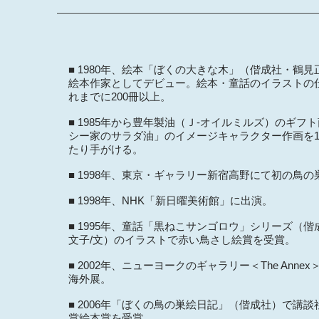
■ 1980年、絵本「ぼくの大きな木」（偕成社・鶴見
絵本作家としてデビュー。絵本・童話のイラストの
れまでに200冊以上。
■ 1985年から豊年製油（Ｊ-オイルミルズ）のギフ
シー家のサラダ油」のイメージキャラクター作画を1
たり手がける。
■
1998
年、東京・ギャラリー新宿高野にて初の鳥の
■ 1998年、NHK「新日曜美術館」に出演。
■ 1995年、童話「黒ねこサンゴロウ」シリーズ（
文子/文）のイラストで赤い鳥さし絵賞を受賞。
■ 2002年、ニューヨークのギャラリー＜The Anne
海外展。
■ 2006年「ぼくの鳥の巣絵日記」（偕成社）で講
賞絵本賞を受賞。