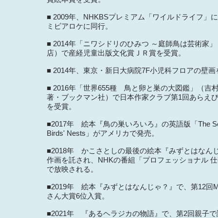
​■ 2009年、NHKBSプレミアム「ワイルドライフ」
ミビアロケに同行。
■ 2014年「ニワシドリのひみつ ～庭師鳥は芸術家
店）で産経児童出版文化賞ＪＲ賞を受賞。
■ 2014年、東京・新日大病院7F小児科フロアの壁
■ 2016年「世界655種 鳥と卵と巣の大図鑑」（吉
著・ブックマン社）で日本作家クラブ第1回あらえ
を受賞。
■2017年 絵本『鳥の巣いろいろ』の英語版「The Secre
Birds' Nests」がアメリカで発売。
■2018年 かこさとしの最後の絵本『みずとはなん
作画を託され、NHKの番組「プロフェッショナル 
で放映される。
■2019年 絵本『みずとはなんじゃ？』で、第12回
さん大賞6位入賞。
■2021年 『あるヘラジカの物語』で、第2回親子