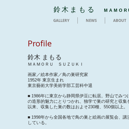
鈴木まもる
MAMOR
GALLERY
NEWS
ABOUT
Profile
鈴木 まもる
ＭＡＭＯＲＵ ＳＵＺＵＫＩ
画家／絵本作家／鳥の巣研究家
1952年 東京生まれ
東京藝術大学美術学部工芸科中退
■ 1986年に東京から静岡県伊豆に転居。野山でみ
の造形的魅力にとりつかれ、独学で巣の研究と収集
以来、収集した巣の数はおよそ230種、550個以上。
■ 1998年から全国各地で鳥の巣と絵画の展覧会、
している。